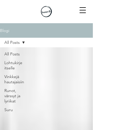
Blogi
All Posts
All Posts
Lohtukirje
itselle
Vinkkejä
hautajaisiin
Runot,
värssyt ja
lyriikat
Suru