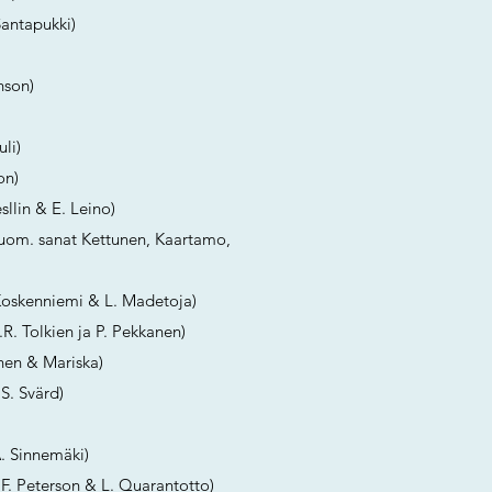
Santapukki)
nson)
li)
on)
sllin & E. Leino)
uom. sanat Kettunen, Kaartamo,
 Koskenniemi & L. Madetoja)
.R. Tolkien ja P. Pekkanen)
inen & Mariska)
S. Svärd)
A. Sinnemäki)
 F. Peterson & L. Quarantotto)