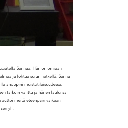
ositella Sannaa. Hän on omiaan
lmaa ja lohtua surun hetkellä. Sanna
nolla anoppini muistotilaisuudessa.
teen tarkoin valittu ja hänen laulunsa
 auttoi meitä eteenpäin vaikean
sen yli.