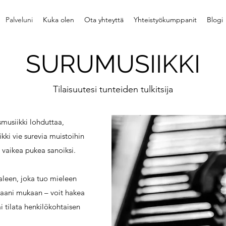
Palveluni
Kuka olen
Ota yhteyttä
Yhteistyökumppanit
Blogi
SURUMUSIIKKI
Tilaisuutesi tunteiden tulkitsija
smusiikki lohduttaa,
kki vie surevia muistoihin
n vaikea pukea sanoiksi.
paleen, joka tuo mieleen
rhaani mukaan – voit hakea
ai tilata henkilökohtaisen