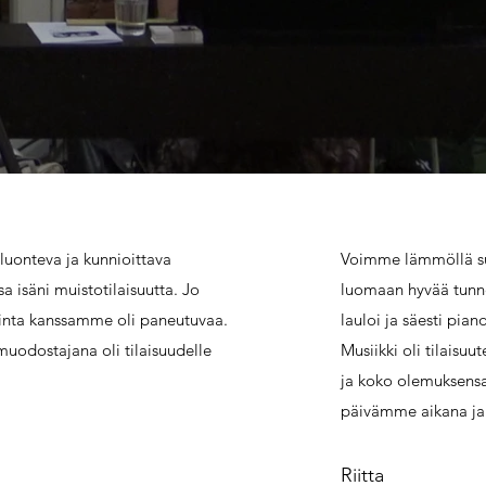
luonteva ja kunnioittava
Voimme lämmöllä su
a isäni muistotilaisuutta. Jo
luomaan hyvää tunne
linta kanssamme oli paneutuvaa.
lauloi ja säesti pia
uodostajana oli tilaisuudelle
Musiikki oli tilaisuu
ja koko olemuksensa
päivämme aikana ja 
Riitta