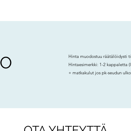
TO
Hinta muodostuu räätälöidysti t
Hintaesimerkki: 1-2 kappaletta (
+ matkakulut jos pk-seudun ulko
OTA YHTEYTTÄ