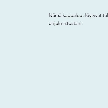
Nämä kappaleet löytyvät täl
ohjelmistostani: