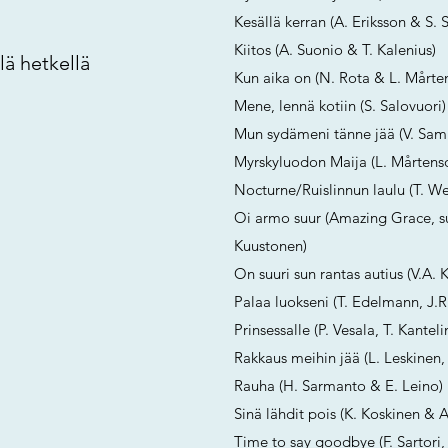
Kesällä kerran (A. Eriksson & S. 
Kiitos (A. Suonio & T. Kalenius)
lä hetkellä
Kun aika on (N. Rota & L. Mårte
Mene, lennä kotiin (S. Salovuori)
Mun sydämeni tänne jää (V. Samu
Myrskyluodon Maija (L. Mårtens
Nocturne/Ruislinnun laulu (T. We
Oi armo suur (Amazing Grace, s
Kuustonen)
On suuri sun rantas autius (V.A.
Palaa luokseni (T. Edelmann, J.R
Prinsessalle (P. Vesala, T. Kantel
Rakkaus meihin jää (L. Leskinen, 
Rauha (H. Sarmanto & E. Leino)
Sinä lähdit pois (K. Koskinen & 
Time to say goodbye (F. Sartori,