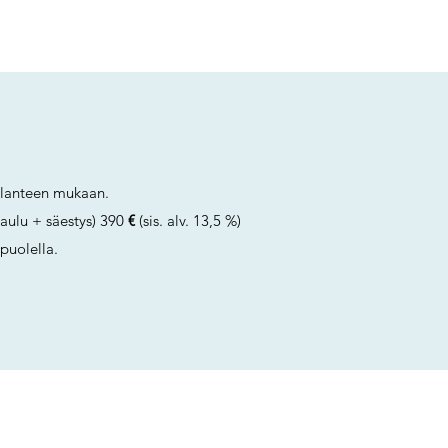
ilanteen mukaan.
laulu + säestys) 390
€
(sis. alv. 13,5 %)
puolella.