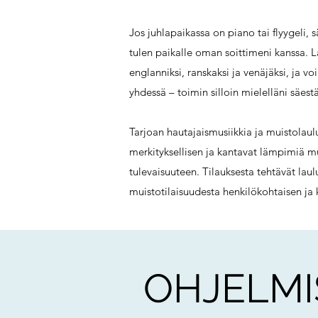
Jos juhlapaikassa on piano tai flyygeli, 
tulen paikalle oman soittimeni kanssa. L
englanniksi, ranskaksi ja venäjäksi, ja 
yhdessä – toimin silloin mielelläni säest
Tarjoan hautajaismusiikkia ja muistolaulu
merkityksellisen ja kantavat lämpimiä mu
tulevaisuuteen. Tilauksesta tehtävät laul
muistotilaisuudesta henkilökohtaisen ja 
OHJELMI