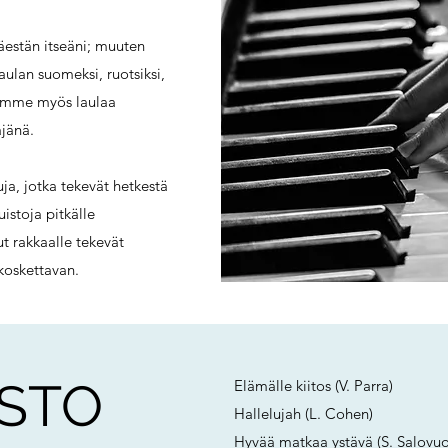
säestän itseäni; muuten
aulan suomeksi, ruotsiksi,
voimme myös laulaa
äjänä.
ja, jotka tekevät hetkestä
istoja pitkälle
ut rakkaalle tekevät
koskettavan.
STO
Elämälle kiitos (V. Parra)
Hallelujah (L. Cohen)
Hyvää matkaa ystävä (S. Salovuo