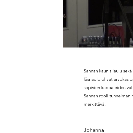
Sannan kaunis laulu sekä 
läsnäolo olivat arvokas os
sopivien kappaleiden va
Sannan rooli tunnelman m
merkittävä.
Johanna