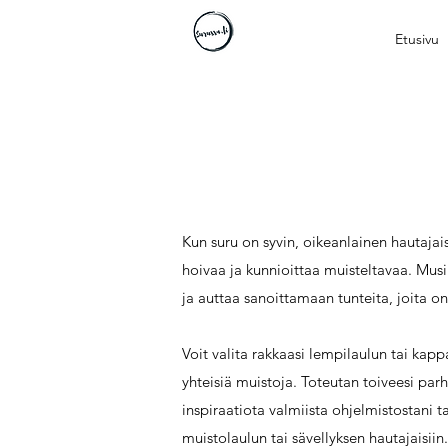
Etusivu
Kun suru on syvin, oikeanlainen hautajai
hoivaa ja kunnioittaa muisteltavaa. Musii
ja auttaa sanoittamaan tunteita, joita o
Voit valita rakkaasi lempilaulun tai kap
yhteisiä muistoja. Toteutan toiveesi pa
inspiraatiota valmiista ohjelmistostani t
muistolaulun tai sävellyksen hautajaisiin.