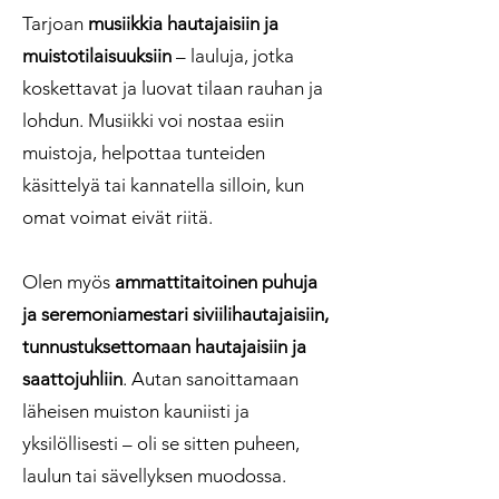
Tarjoan
musiikkia hautajaisiin ja
muistotilaisuuksiin
– lauluja, jotka
koskettavat ja luovat tilaan rauhan ja
lohdun. Musiikki voi nostaa esiin
muistoja, helpottaa tunteiden
käsittelyä tai kannatella silloin, kun
omat voimat eivät riitä.
Olen myös
ammattitaitoinen puhuja
ja seremoniamestari siviilihautajaisiin,
tunnustuksettomaan hautajaisiin ja
saattojuhliin
. Autan sanoittamaan
läheisen muiston kauniisti ja
yksilöllisesti – oli se sitten puheen,
laulun tai sävellyksen muodossa.