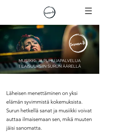
MUSIIKKI- JA PUHUJAPALVELUA
TILAISUUKSIIN SURUN ÄÄRELLÄ
Läheisen menettäminen on yksi
elämän syvimmistä kokemuksista.
Surun hetkellä sanat ja musiikki voivat
auttaa ilmaisemaan sen, mikä muuten
jäisi sanomatta.